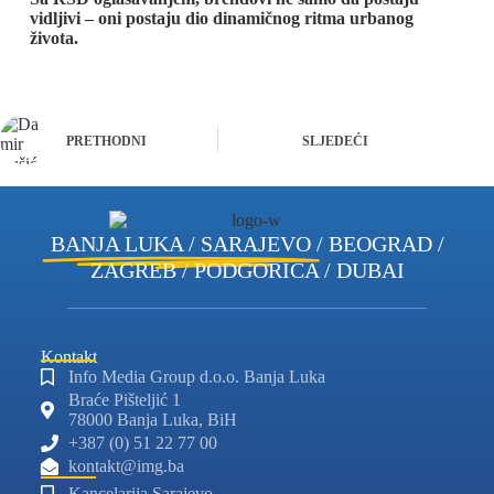
vidljivi – oni postaju dio dinamičnog ritma urbanog
života.
PRETHODNI
SLJEDEĆI
BANJA LUKA / SARAJEVO
/ BEOGRAD /
ZAGREB / PODGORICA / DUBAI
Kontakt
Info Media Group d.o.o. Banja Luka
Braće Pišteljić 1
78000 Banja Luka, BiH
+387 (0) 51 22 77 00
kontakt@img.ba
Kancelarija Sarajevo