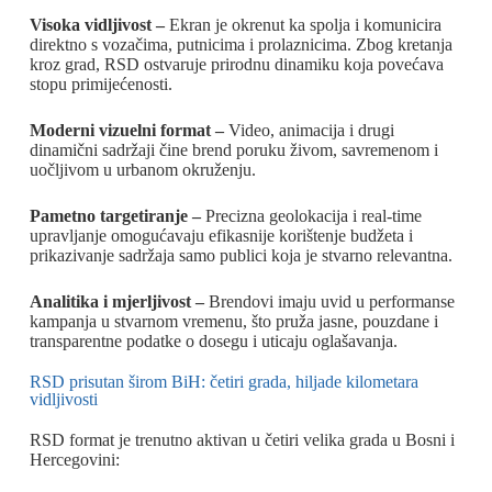
Visoka vidljivost –
Ekran je okrenut ka spolja i komunicira
direktno s vozačima, putnicima i prolaznicima. Zbog kretanja
kroz grad, RSD ostvaruje prirodnu dinamiku koja povećava
stopu primijećenosti.
Moderni vizuelni format –
Video, animacija i drugi
dinamični sadržaji čine brend poruku živom, savremenom i
uočljivom u urbanom okruženju.
Pametno targetiranje –
Precizna geolokacija i real-time
upravljanje omogućavaju efikasnije korištenje budžeta i
prikazivanje sadržaja samo publici koja je stvarno relevantna.
Analitika i mjerljivost –
Brendovi imaju uvid u performanse
kampanja u stvarnom vremenu, što pruža jasne, pouzdane i
transparentne podatke o dosegu i uticaju oglašavanja.
RSD prisutan širom BiH: četiri grada, hiljade kilometara
vidljivosti
RSD format je trenutno aktivan u četiri velika grada u Bosni i
Hercegovini: