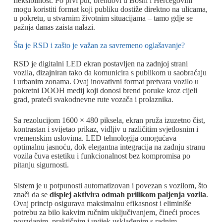
fleksibilnost. Po prvi put, brendovi u Bosni i Hercegovini
mogu koristiti format koji publiku dostiže direktno na ulicama,
u pokretu, u stvarnim životnim situacijama – tamo gdje se
pažnja danas zaista nalazi.
Šta je RSD i zašto je važan za savremeno oglašavanje?
RSD je digitalni LED ekran postavljen na zadnjoj strani
vozila, dizajniran tako da komunicira s publikom u saobraćaju
i urbanim zonama. Ovaj inovativni format pretvara vozilo u
pokretni DOOH medij koji donosi brend poruke kroz cijeli
grad, prateći svakodnevne rute vozača i prolaznika.
Sa rezolucijom 1600 × 480 piksela, ekran pruža izuzetno čist,
kontrastan i svijetao prikaz, vidljiv u različitim svjetlosnim i
vremenskim uslovima. LED tehnologija omogućava
optimalnu jasnoću, dok elegantna integracija na zadnju stranu
vozila čuva estetiku i funkcionalnost bez kompromisa po
pitanju sigurnosti.
Sistem je u potpunosti automatizovan i povezan s vozilom, što
znači da se
displej aktivira odmah prilikom paljenja vozila
.
Ovaj princip osigurava maksimalnu efikasnost i eliminiše
potrebu za bilo kakvim ručnim uključivanjem, čineći proces
pouzdanim, praktičnim i uvijek usklađenim s radnim