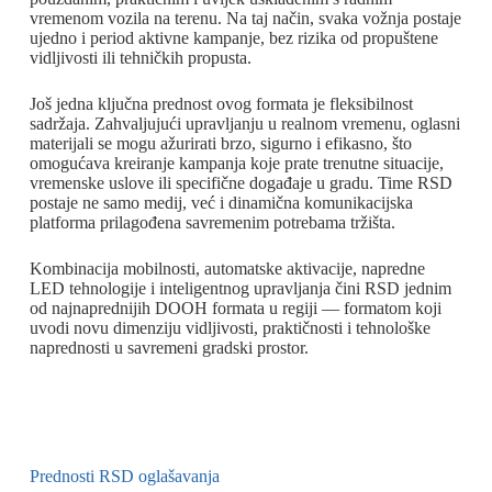
vremenom vozila na terenu. Na taj način, svaka vožnja postaje
ujedno i period aktivne kampanje, bez rizika od propuštene
vidljivosti ili tehničkih propusta.
Još jedna ključna prednost ovog formata je fleksibilnost
sadržaja. Zahvaljujući upravljanju u realnom vremenu, oglasni
materijali se mogu ažurirati brzo, sigurno i efikasno, što
omogućava kreiranje kampanja koje prate trenutne situacije,
vremenske uslove ili specifične događaje u gradu. Time RSD
postaje ne samo medij, već i dinamična komunikacijska
platforma prilagođena savremenim potrebama tržišta.
Kombinacija mobilnosti, automatske aktivacije, napredne
LED tehnologije i inteligentnog upravljanja čini RSD jednim
od najnaprednijih DOOH formata u regiji — formatom koji
uvodi novu dimenziju vidljivosti, praktičnosti i tehnološke
naprednosti u savremeni gradski prostor.
Prednosti RSD oglašavanja