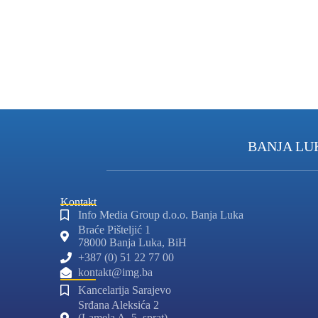
BANJA LU
Kontakt
Info Media Group d.o.o. Banja Luka
Braće Pišteljić 1
78000 Banja Luka, BiH
+387 (0) 51 22 77 00
kontakt@img.ba
Kancelarija Sarajevo
Srđana Aleksića 2
(Lamela A, 5. sprat)