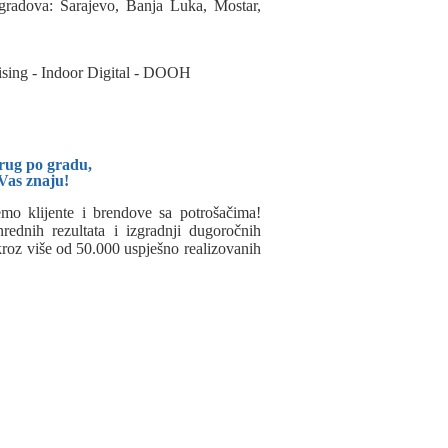
h gradova: Sarajevo, Banja Luka, Mostar,
rug po gradu,
 Vas znaju!
mo klijente i brendove sa potrošačima!
rednih rezultata i izgradnji dugoročnih
kroz više od 50.000 uspješno realizovanih