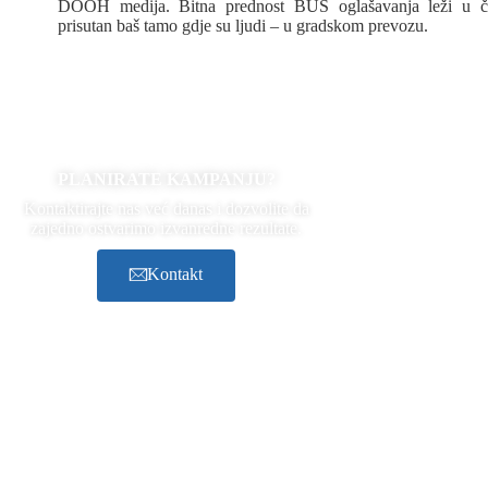
DOOH medija. Bitna prednost BUS oglašavanja leži u či
prisutan baš tamo gdje su ljudi – u gradskom prevozu.
PLANIRATE KAMPANJU?
Kontaktirajte nas već danas i dozvolite da
zajedno ostvarimo izvanredne rezultate.
Kontakt