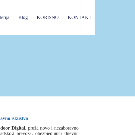
erija
Blog
KORISNO
KONTAKT
avno iskustvo
door Digital
, pruža novo i nezaboravno
gradskog prevoza, obezbjeđujući dnevnu