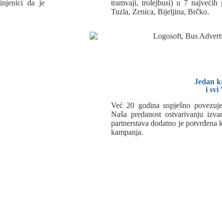
njenici da je
tramvaji, trolejbusi) u 7 najveći
Tuzla, Zenica, Bijeljina, Brčko.
Jedan k
i svi
Već 20 godina uspješno povezuje
Naša predanost ostvarivanju izvan
partnerstava dodatno je potvrđena 
kampanja.