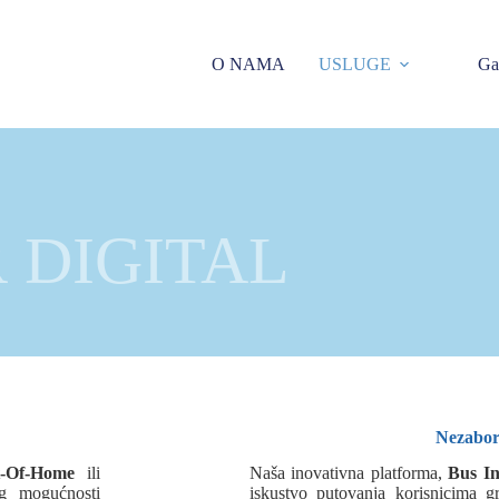
O NAMA
USLUGE
Gal
 DIGITAL
Nezabor
ut-Of-Home
ili
Naša inovativna platforma,
Bus In
og mogućnosti
iskustvo putovanja korisnicima 