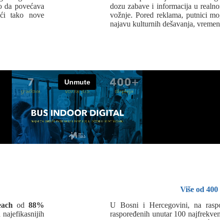
mo da povećava
dozu zabave i informacija u real
ući tako nove
vožnje. Pored reklama, putnici mogu 
najavu kulturnih dešavanja, vremen
Više od 400
each
od
88%
U Bosni i Hercegovini, na ras
najefikasnijih
raspoređenih unutar 100 najfrekven