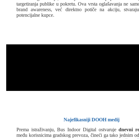
targetiranja publike u pokretu. Ova vrsta oglašavanja ne sa
brand awareness, već direktno potiče na akciju, stvaraj
potencijalne kupce.
Najefikasniji DOOH medij
Prema istraživanju, Bus Indoor Digital ostvaruje
dnevni r
među korisnicima gradskog prevoza, čineći ga tako jednim od 