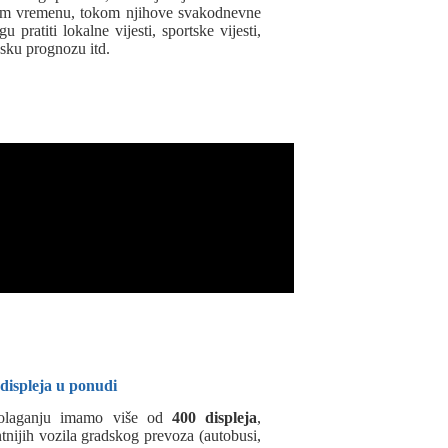
nom vremenu, tokom njihove svakodnevne
pratiti lokalne vijesti, sportske vijesti,
sku prognozu itd.
 displeja u ponudi
polaganju imamo više od
400 displeja
,
tnijih vozila gradskog prevoza (autobusi,